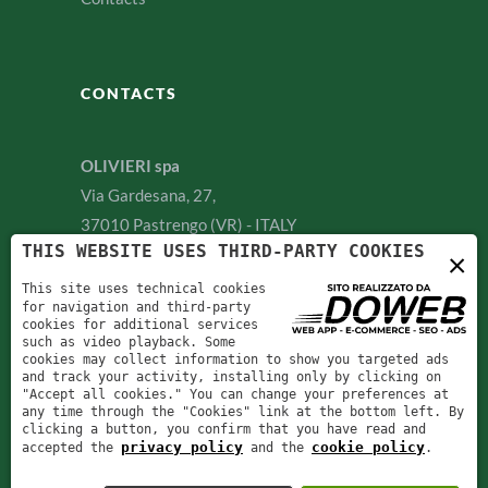
CONTACTS
OLIVIERI spa
Via Gardesana, 27,
37010 Pastrengo (VR) - ITALY
THIS WEBSITE USES THIRD-PARTY COOKIES
×
P. IVA 02476700238
This site uses technical cookies
for navigation and third-party
cookies for additional services
such as video playback. Some
cookies may collect information to show you targeted ads
and track your activity, installing only by clicking on
"Accept all cookies." You can change your preferences at
any time through the "Cookies" link at the bottom left. By
clicking a button, you confirm that you have read and
privacy policy
cookie policy
accepted the
and the
.
Olivieri spa
©